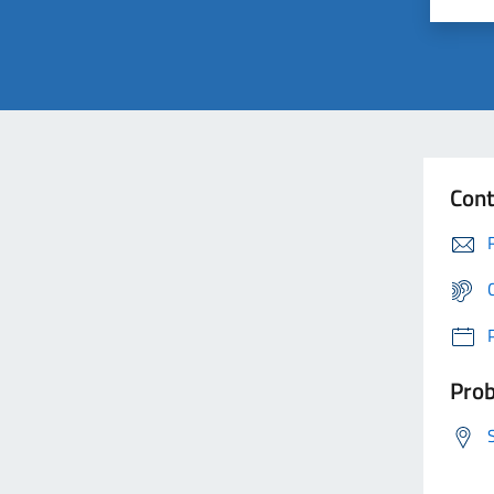
Cont
Prob