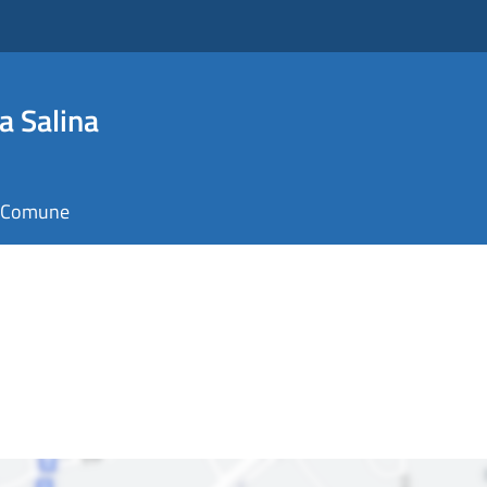
a Salina
il Comune