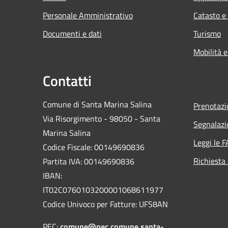
Personale Amministrativo
Catasto e
Documenti e dati
Turismo
Mobilità e
Contatti
Comune di Santa Marina Salina
Prenotaz
Via Risorgimento - 98050 - Santa
Segnalazi
Marina Salina
Leggi le 
Codice Fiscale: 00149690836
Richiesta
Partita IVA: 00149690836
IBAN:
IT02C0760103200001068611977
Codice Univoco per Fatture: UFS8AN
PEC:
comune@pec.comune.santa-