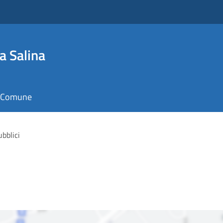
a Salina
il Comune
ubblici