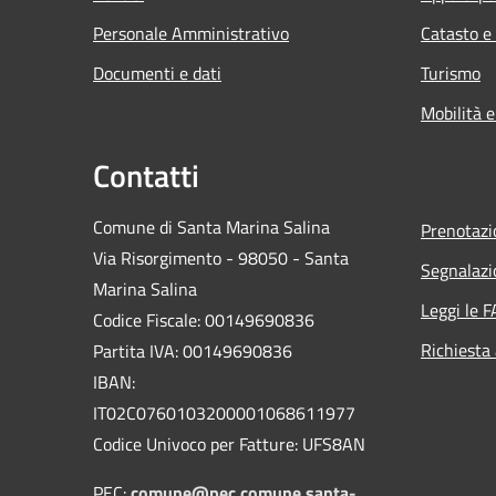
Personale Amministrativo
Catasto e
Documenti e dati
Turismo
Mobilità e
Contatti
Comune di Santa Marina Salina
Prenotaz
Via Risorgimento - 98050 - Santa
Segnalazi
Marina Salina
Leggi le 
Codice Fiscale: 00149690836
Richiesta
Partita IVA: 00149690836
IBAN:
IT02C0760103200001068611977
Codice Univoco per Fatture: UFS8AN
PEC:
comune@pec.comune.santa-