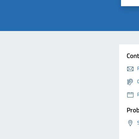
Cont
Prob