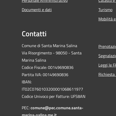
Personale Amministrativo
Catasto e
Documenti e dati
Turismo
Mobilità e
Contatti
Comune di Santa Marina Salina
Prenotaz
Via Risorgimento - 98050 - Santa
Segnalazi
Marina Salina
Leggi le 
Codice Fiscale: 00149690836
Richiesta
Partita IVA: 00149690836
IBAN:
IT02C0760103200001068611977
Codice Univoco per Fatture: UFS8AN
PEC:
comune@pec.comune.santa-
marina-salina.me.it