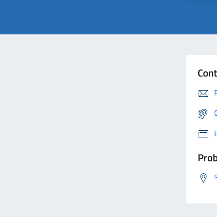
Cont
Prob