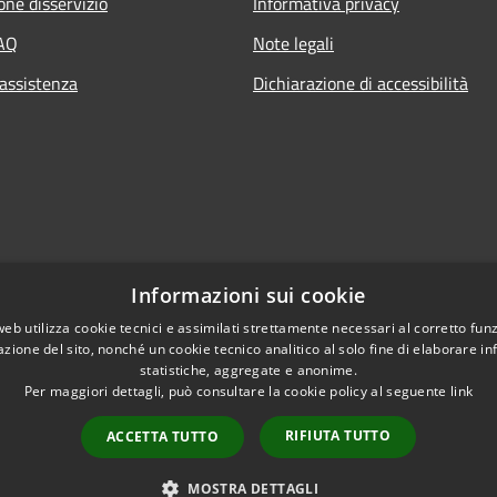
one disservizio
Informativa privacy
FAQ
Note legali
 assistenza
Dichiarazione di accessibilità
Informazioni sui cookie
web utilizza cookie tecnici e assimilati strettamente necessari al corretto fu
azione del sito, nonché un cookie tecnico analitico al solo fine di elaborare i
statistiche, aggregate e anonime.
Per maggiori dettagli, può consultare la cookie policy al seguente
link
RIFIUTA TUTTO
ACCETTA TUTTO
l sito
Copyright © 2026 • Comune di
MOSTRA DETTAGLI