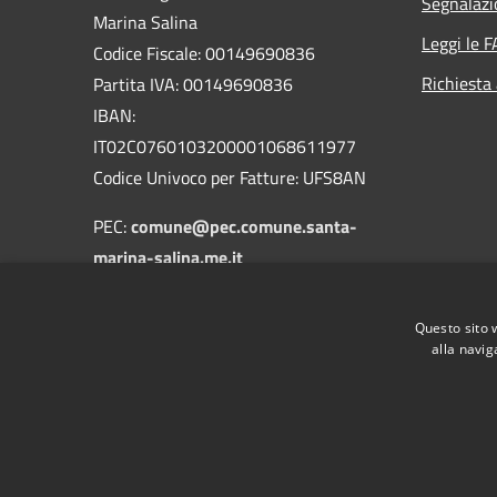
Segnalazi
Marina Salina
Leggi le 
Codice Fiscale: 00149690836
Richiesta
Partita IVA: 00149690836
IBAN:
IT02C0760103200001068611977
Codice Univoco per Fatture: UFS8AN
PEC:
comune@pec.comune.santa-
marina-salina.me.it
Centralino Unico:
090/9843128
-
090/9843251
Questo sito 
alla navig
RSS
Accessibilità
Privacy
Cookie
Mappa de