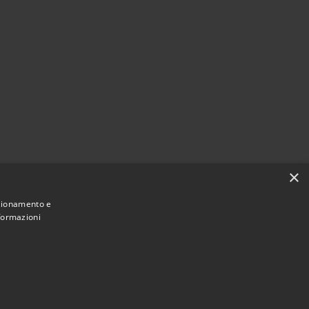
×
nzionamento e
nformazioni
Municipium
Accesso
 Santa Marina Salina • Powered by
•
redazione