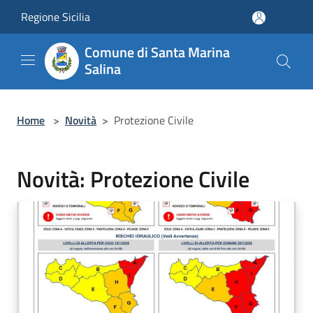
Salta al contenuto principale
Regione Sicilia
Comune di Santa Marina
Salina
Home
>
Novità
>
Protezione Civile
Novità: Protezione Civile