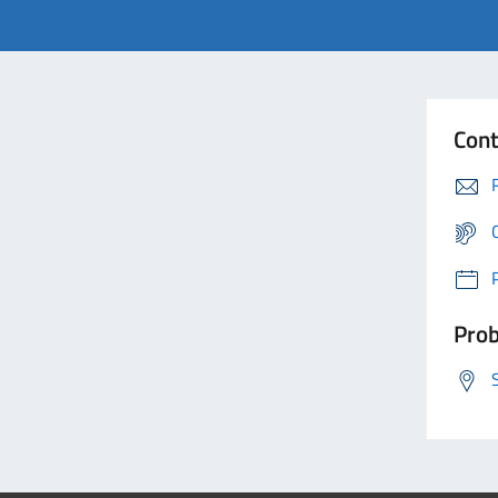
Cont
Prob