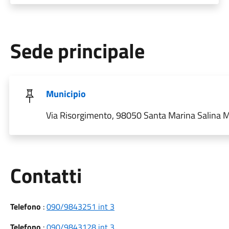
Sede principale
Municipio
Via Risorgimento, 98050 Santa Marina Salina ME
Utili
Contatti
Telefono
:
090/9843251 int 3
Telefono
:
090/9843128 int 3