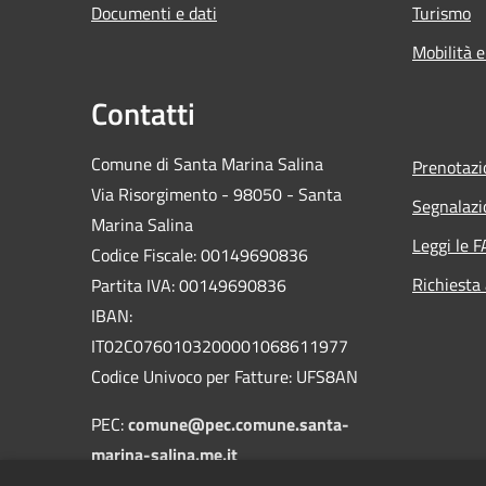
Documenti e dati
Turismo
Mobilità e
Contatti
Comune di Santa Marina Salina
Prenotaz
Via Risorgimento - 98050 - Santa
Segnalazi
Marina Salina
Leggi le 
Codice Fiscale: 00149690836
Richiesta
Partita IVA: 00149690836
IBAN:
IT02C0760103200001068611977
Codice Univoco per Fatture: UFS8AN
PEC:
comune@pec.comune.santa-
marina-salina.me.it
Centralino Unico:
090/9843128
-