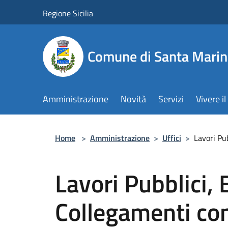
Salta al contenuto principale
Regione Sicilia
Comune di Santa Marin
Amministrazione
Novità
Servizi
Vivere 
Home
>
Amministrazione
>
Uffici
>
Lavori Pub
Lavori Pubblici, 
Collegamenti con