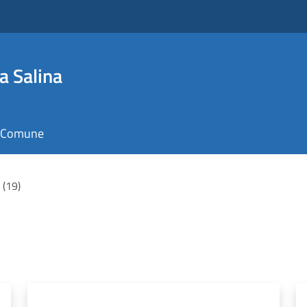
a Salina
il Comune
i (19)