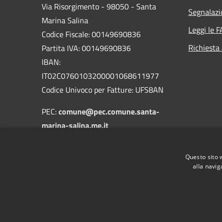
Via Risorgimento - 98050 - Santa
Segnalazi
Marina Salina
Leggi le 
Codice Fiscale: 00149690836
Richiesta
Partita IVA: 00149690836
IBAN:
IT02C0760103200001068611977
Codice Univoco per Fatture: UFS8AN
PEC:
comune@pec.comune.santa-
marina-salina.me.it
Centralino Unico:
090/9843128
-
090/9843251
Questo sito 
alla navig
RSS
Accessibilità
Privacy
Cookie
Mappa de