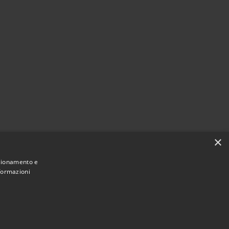
×
nzionamento e
nformazioni
Municipium
Accesso
 Santa Marina Salina • Powered by
•