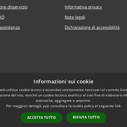
one disservizio
Informativa privacy
FAQ
Note legali
 assistenza
Dichiarazione di accessibilità
Informazioni sui cookie
web utilizza cookie tecnici e assimilati strettamente necessari al corretto fu
azione del sito, nonché un cookie tecnico analitico al solo fine di elaborare i
statistiche, aggregate e anonime.
Per maggiori dettagli, può consultare la cookie policy al seguente
link
RIFIUTA TUTTO
ACCETTA TUTTO
l sito
Copyright © 2026 • Comune di